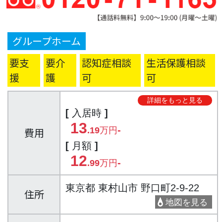
グループホーム
要支
要介
認知症相談
生活保護相談
援
護
可
可
詳細をもっと見る
[ 入居時 ]
13
-
費用
.19万円
[ 月額 ]
12
-
.99万円
東京都 東村山市 野口町2-9-22
住所
地図を見る