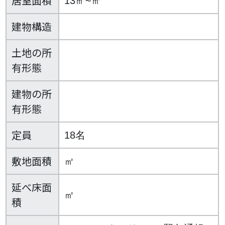
居室面積
13㎡~㎡
建物構造
土地の所
有形態
建物の所
有形態
定員
18名
敷地面積
㎡
延べ床面
㎡
積