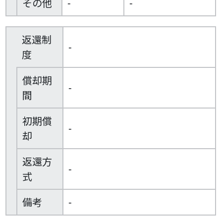
その他
-
-
返還制
-
度
償却期
-
間
初期償
-
却
返還方
-
式
備考
-