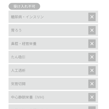
受け入れ不可
×
糖尿病・インスリン
×
胃ろう
×
鼻腔・経管栄養
×
たん吸引
×
人工透析
×
気管切開
×
中心静脈栄養（IVH)