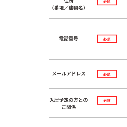
住所
必須
（番地／建物名）
電話番号
必須
メール
アドレス
必須
入居予定の方との
必須
ご関係