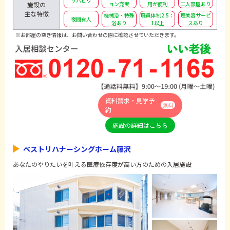
リハビリ
施設の
ョン充実
用が便利
二人部屋あり
主な特徴
機械浴・特殊
職員体制2.5：
理美容サービ
夜間有人
浴あり
1以上
スあり
※お部屋の空き情報は、お問い合わせの際に確認させていただきます。
資料請求・見学予
無料
約
施設の詳細はこちら
ベストリハナーシングホーム藤沢
あなたのやりたいを叶える医療依存度が高い方のための入居施設