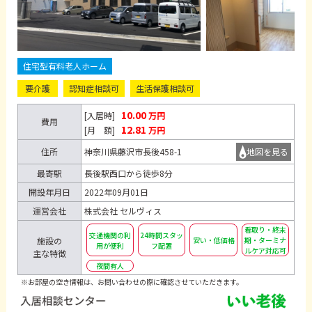
住宅型有料老人ホーム
要介護
認知症相談可
生活保護相談可
10.00
[入居時]
万円
費用
12.81
[月 額]
万円
住所
神奈川県藤沢市長後458-1
地図を見る
最寄駅
長後駅西口から徒歩8分
開設年月日
2022年09月01日
運営会社
株式会社 セルヴィス
看取り・終末
交通機関の利
24時間スタッ
施設の
安い・低価格
期・ターミナ
用が便利
フ配置
ルケア対応可
主な特徴
夜間有人
※お部屋の空き情報は、お問い合わせの際に確認させていただきます。