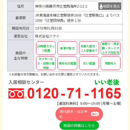
住所
神奈川県藤沢市辻堂西海岸2-12-2
地図を見る
JR東海道本線辻堂駅徒歩20分「辻堂駅南口」よりバス
最寄駅
10分「辻堂団地西」徒歩１分
開設年月日
1970年01月01日
運営会社
株式会社ツクイ
看取り・終末
24時間スタッ
夫婦入居可・
食事が魅力
期・ターミナ
フ配置
二人部屋あり
施設の
ルケア対応可
主な特徴
デイサービ
ス・訪問介護
風呂付き居室
広い居室
夜間有人
併設
※お部屋の空き情報は、お問い合わせの際に確認させていただきます。
資料請求・見学予
無料
約
施設の詳細はこちら