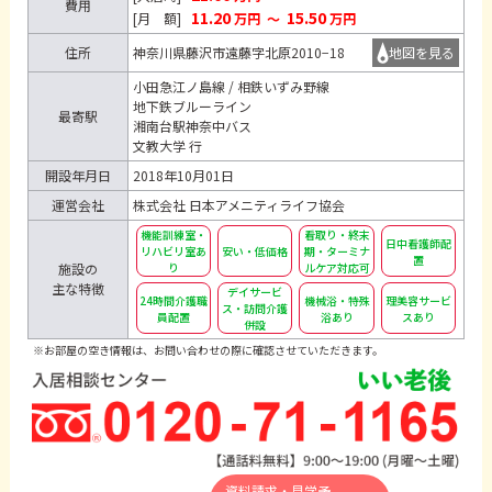
費用
11.20
15.50
[月 額]
万円
～
万円
住所
神奈川県藤沢市遠藤字北原2010−18
地図を見る
小田急江ノ島線 / 相鉄いずみ野線
地下鉄ブルーライン
最寄駅
湘南台駅神奈中バス
文教大学 行
開設年月日
2018年10月01日
運営会社
株式会社 日本アメニティライフ協会
機能訓練室・
看取り・終末
日中看護師配
リハビリ室あ
安い・低価格
期・ターミナ
置
施設の
り
ルケア対応可
主な特徴
デイサービ
24時間介護職
機械浴・特殊
理美容サービ
ス・訪問介護
員配置
浴あり
スあり
併設
※お部屋の空き情報は、お問い合わせの際に確認させていただきます。
資料請求・見学予