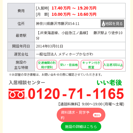
17.40
19.20
[入居時]
万円
～
万円
費用
10.00
10.60
[月 額]
万円
～
万円
住所
神奈川県藤沢市藤沢854-11
地図を見る
【JR東海道線、小田急江ノ島線】 藤沢駅より徒歩10
最寄駅
分
開設年月日
2014年03月01日
運営会社
一般社団法人 メディホープかながわ
施設の
交通機関の利
キッチン付き
安い・低価格
入浴週3回以上
主な特徴
用が便利
居室
※お部屋の空き情報は、お問い合わせの際に確認させていただきます。
資料請求・見学予
無料
約
施設の詳細はこちら