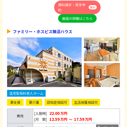
資料請求・見学予
無料
約
施設の詳細はこちら
ファミリー・ホスピス鵠沼ハウス
住宅型有料老人ホーム
要支援
要介護
認知症相談可
生活保護相談可
22.00
[入居時]
万円
費用
12.59
17.59
[月 額]
万円
～
万円