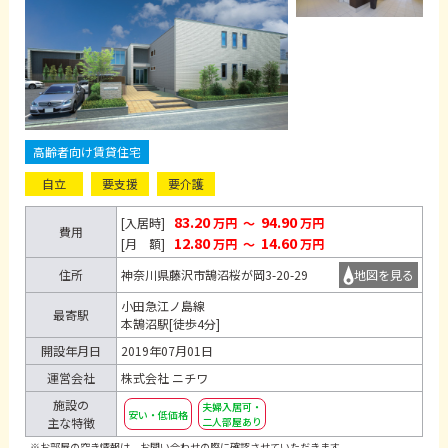
高齢者向け賃貸住宅
自立
要支援
要介護
83.20
94.90
[入居時]
万円
～
万円
費用
12.80
14.60
[月 額]
万円
～
万円
住所
神奈川県藤沢市鵠沼桜が岡3-20-29
地図を見る
小田急江ノ島線
最寄駅
本鵠沼駅[徒歩4分]
開設年月日
2019年07月01日
運営会社
株式会社 ニチワ
施設の
夫婦入居可・
安い・低価格
主な特徴
二人部屋あり
※お部屋の空き情報は、お問い合わせの際に確認させていただきます。