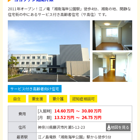
2011年オープン！江ノ電「湘南海岸公園駅」徒歩4分、湘南の地、閑静な
住宅街の中にあるサービス付き高齢者住宅（サ高住）です。
サービス付き高齢者向け住宅
自立
要支援
要介護
認知症相談可
14.60
30.80
[入居時]
万円
～
万円
費用
13.52
24.75
[月 額]
万円
～
万円
住所
神奈川県藤沢市片瀬5-12-23
地図を見る
最寄駅
江ノ島電鉄「湘南海岸公園」駅から徒歩5分