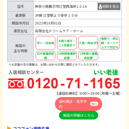
住所
神奈川県藤沢市辻堂西海岸1-2-14
地図を見る
最寄駅
JR線 辻堂駅より徒歩１５分
開設年月日
2022年10月01日
運営会社
有限会社ドリームケア・ホーム
看取り・終末
夫婦入居可・
安い・低価格
入居一時金0円
期・ターミナ
二人部屋あり
施設の
ルケア対応可
主な特徴
日中看護師配
24時間看護師
24時間介護職
置
配置
員配置
※お部屋の空き情報は、お問い合わせの際に確認させていただきます。
資料請求・見学予
無料
約
施設の詳細はこちら
ココファン湘南片瀬