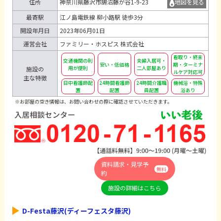
住所
神奈川県藤沢市鵠沼藤が谷1-9-23
地図を見る
最寄駅
江ノ島電鉄線 柳小路駅 徒歩3分
開設年月日
2023年06月01日
運営会社
ファミリー・ホスピス 株式会社
看取り・終末
交通機関の利
夫婦入居可・
安い・低価格
期・ターミナ
用が便利
二人部屋あり
施設の
ルケア対応可
主な特徴
日中看護師配
24時間看護師
24時間介護職
機械浴・特殊
置
配置
員配置
浴あり
※お部屋の空き情報は、お問い合わせの際に確認させていただきます。
資料請求・見学予
無料
約
施設の詳細はこちら
D-Festa藤沢(ディーフェスタ藤沢)