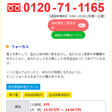
資料請求・見学予
無料
約
施設の詳細はこちら
フォーカス
第２の家として、住み心地の良い家をめざし、私たちはご家族や多職種の
方々とともに、あなたらしさを大事にした在宅生活をつくりあげていきま
す。
ここに住んでよかったと、あなたが笑顔になれるように。
そこにフォーカスをあてた介護があります。
住宅型有料老人ホーム
要介護
認知症相談可
生活保護相談可
0
[入居時]
円
費用
13.30
14.00
[月 額]
万円
～
万円