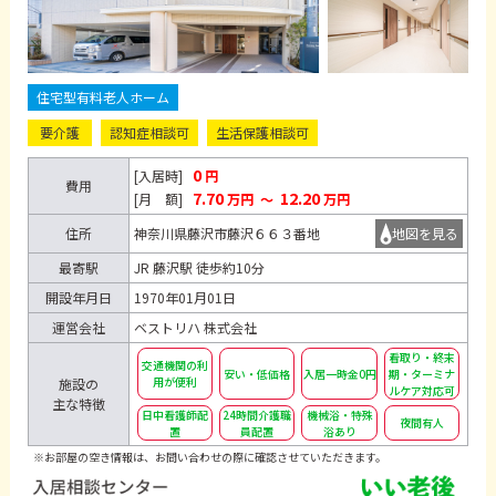
住宅型有料老人ホーム
要介護
認知症相談可
生活保護相談可
0
[入居時]
円
費用
7.70
12.20
[月 額]
万円
～
万円
住所
神奈川県藤沢市藤沢６６３番地
地図を見る
最寄駅
JR 藤沢駅 徒歩約10分
開設年月日
1970年01月01日
運営会社
ベストリハ 株式会社
看取り・終末
交通機関の利
安い・低価格
入居一時金0円
期・ターミナ
用が便利
施設の
ルケア対応可
主な特徴
日中看護師配
24時間介護職
機械浴・特殊
夜間有人
置
員配置
浴あり
※お部屋の空き情報は、お問い合わせの際に確認させていただきます。