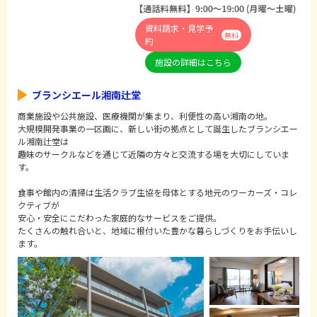
資料請求・見学予
無料
約
施設の詳細はこちら
ブランシエール湘南辻堂
商業施設や公共施設、医療機関が集まり、利便性の高い湘南の地。
大規模開発事業の一区画に、新しい街の拠点として誕生したブランシエー
ル湘南辻堂は
趣味のサークルなどを通じて近隣の方々と交流する場を大切にしていま
す。
食事や館内の清掃は生活クラブ生協を母体とする地元のワーカーズ・コレ
クティブが
安心・安全にこだわった家庭的なサービスをご提供。
たくさんの触れ合いと、地域に根付いた豊かな暮らしづくりをお手伝いし
ます。