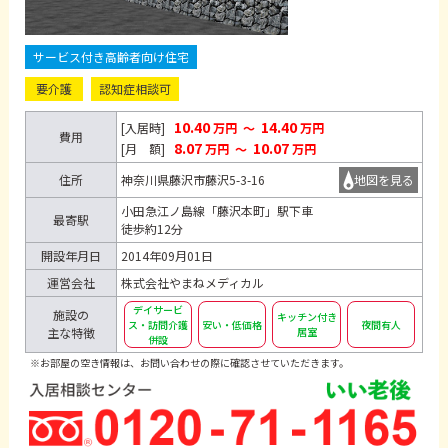
サービス付き高齢者向け住宅
要介護
認知症相談可
10.40
14.40
[入居時]
万円
～
万円
費用
8.07
10.07
[月 額]
万円
～
万円
住所
神奈川県藤沢市藤沢5-3-16
地図を見る
小田急江ノ島線「藤沢本町」駅下車
最寄駅
徒歩約12分
開設年月日
2014年09月01日
運営会社
株式会社やまねメディカル
デイサービ
施設の
キッチン付き
ス・訪問介護
安い・低価格
夜間有人
主な特徴
居室
併設
※お部屋の空き情報は、お問い合わせの際に確認させていただきます。