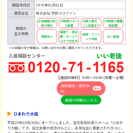
開設年月日
1970年01月01日
運営会社
株式会社 学研ココファン
交通機関の利
24時間スタッ
夫婦入居可・
24時間介護職
用が便利
フ配置
二人部屋あり
員配置
施設の
看取り・終末
主な特徴
病院・クリニ
夜間有人
期・ターミナ
広い居室
ック併設
ルケア対応可
※お部屋の空き情報は、お問い合わせの際に確認させていただきます。
資料請求・見学予
無料
約
施設の詳細はこちら
ひまわり大庭
平成29年10月16日にオープンしました、住宅型有料老人ホーム「ひまわ
り大庭」です。自立支援の信念のもとに、永年社会に貢献された方々に、