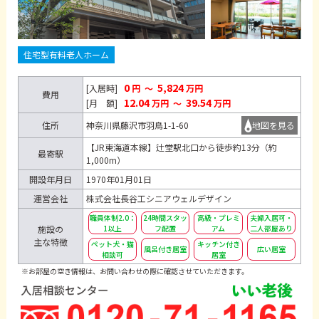
住宅型有料老人ホーム
0
5,824
[入居時]
円
～
万円
費用
12.04
39.54
[月 額]
万円
～
万円
住所
神奈川県藤沢市羽鳥1-1-60
地図を見る
【JR東海道本線】辻堂駅北口から徒歩約13分（約
最寄駅
1,000m）
開設年月日
1970年01月01日
運営会社
株式会社長谷工シニアウェルデザイン
職員体制2.0：
24時間スタッ
高級・プレミ
夫婦入居可・
施設の
1以上
フ配置
アム
二人部屋あり
主な特徴
ペット犬・猫
キッチン付き
風呂付き居室
広い居室
相談可
居室
※お部屋の空き情報は、お問い合わせの際に確認させていただきます。