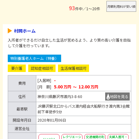
93
件中／1～20件
村岡ホーム
入所者ができるだけ自立した生活が営めるよう、より質の高い介護を目指
して介護を行っています。
特別養護老人ホーム（特養）
要介護
認知症相談可
生活保護相談可
-
[入居時]
費用
5.00
12.00
[月 額]
万円
～
万円
住所
神奈川県藤沢市渡内3-8-60
地図を見る
JR藤沢駅北口からバス渡内経由大船駅行き渡内第3会館
最寄駅
前下車徒歩5分
開設年月日
2020年01月06日
運営会社
レクリエーシ
交通機関の利
夫婦入居可・