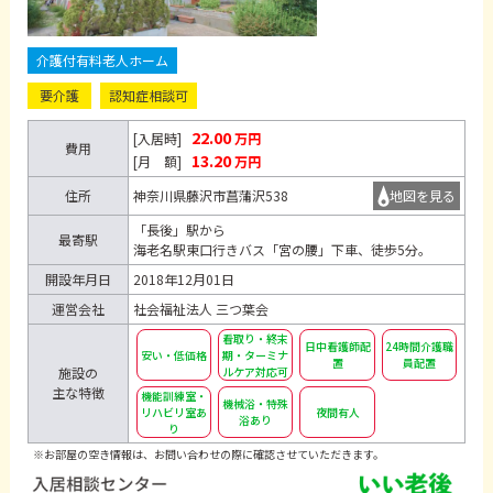
介護付有料老人ホーム
要介護
認知症相談可
22.00
[入居時]
万円
費用
13.20
[月 額]
万円
住所
神奈川県藤沢市菖蒲沢538
地図を見る
「長後」駅から
最寄駅
海老名駅東口行きバス「宮の腰」下車、徒歩5分。
開設年月日
2018年12月01日
運営会社
社会福祉法人 三つ葉会
看取り・終末
日中看護師配
24時間介護職
安い・低価格
期・ターミナ
置
員配置
施設の
ルケア対応可
主な特徴
機能訓練室・
機械浴・特殊
リハビリ室あ
夜間有人
浴あり
り
※お部屋の空き情報は、お問い合わせの際に確認させていただきます。