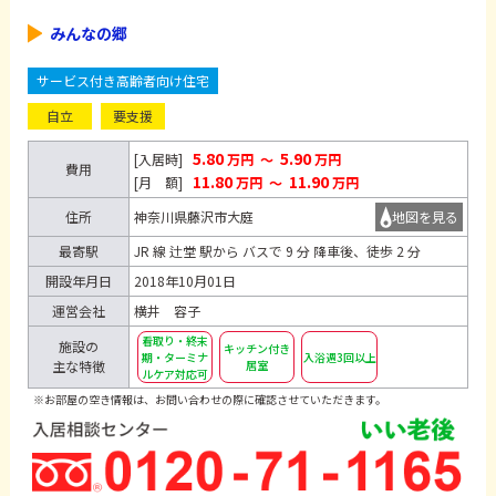
みんなの郷
サービス付き高齢者向け住宅
自立
要支援
5.80
5.90
[入居時]
万円
～
万円
費用
11.80
11.90
[月 額]
万円
～
万円
住所
神奈川県藤沢市大庭
地図を見る
最寄駅
JR 線 辻堂 駅から バスで 9 分 降車後、徒歩 2 分
開設年月日
2018年10月01日
運営会社
横井 容子
看取り・終末
施設の
キッチン付き
期・ターミナ
入浴週3回以上
主な特徴
居室
ルケア対応可
※お部屋の空き情報は、お問い合わせの際に確認させていただきます。