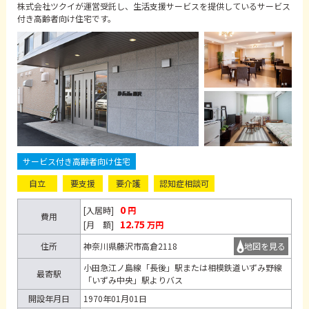
株式会社ツクイが運営受託し、生活支援サービスを提供しているサービス
付き高齢者向け住宅です。
サービス付き高齢者向け住宅
自立
要支援
要介護
認知症相談可
0
[入居時]
円
費用
12.75
[月 額]
万円
住所
神奈川県藤沢市高倉2118
地図を見る
小田急江ノ島線「長後」駅または相模鉄道いずみ野線
最寄駅
「いずみ中央」駅よりバス
開設年月日
1970年01月01日