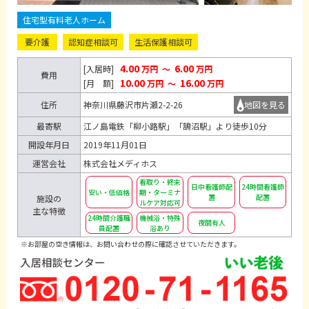
住宅型有料老人ホーム
要介護
認知症相談可
生活保護相談可
4.00
6.00
[入居時]
万円
～
万円
費用
10.00
16.00
[月 額]
万円
～
万円
住所
神奈川県藤沢市片瀬2-2-26
地図を見る
最寄駅
江ノ島電鉄「柳小路駅」「鵠沼駅」より徒歩10分
開設年月日
2019年11月01日
運営会社
株式会社メディホス
看取り・終末
日中看護師配
24時間看護師
安い・低価格
期・ターミナ
置
配置
施設の
ルケア対応可
主な特徴
24時間介護職
機械浴・特殊
夜間有人
員配置
浴あり
※お部屋の空き情報は、お問い合わせの際に確認させていただきます。