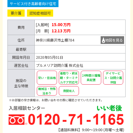
サービス付き高齢者向け住宅
要介護
認知症相談可
15.00
[入居時]
万円
費用
12.13
[月 額]
万円
住所
神奈川県藤沢市土棚784
地図を見る
最寄駅
開設年月日
2020年05月01日
運営会社
プルメリア訪問介護 株式会社
看取り・終末
デイサービ
24時間介護職
安い・低価格
期・ターミナ
ス・訪問介護
員配置
施設の
ルケア対応可
併設
主な特徴
機械浴・特殊
夜間有人
浴あり
※お部屋の空き情報は、お問い合わせの際に確認させていただきます。