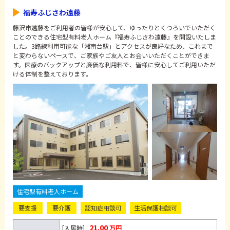
福寿ふじさわ遠藤
藤沢市遠藤をご利用者の皆様が安心して、ゆったりとくつろいでいただく
ことのできる住宅型有料老人ホーム『福寿ふじさわ遠藤』を開設いたしま
した。3路線利用可能な「湘南台駅」とアクセスが良好なため、これまで
と変わらないペースで、ご家族やご友人とお会いいただくことができま
す。医療のバックアップと廉価な利用料で、皆様に安心してご利用いただ
ける体制を整えております。
住宅型有料老人ホーム
要支援
要介護
認知症相談可
生活保護相談可
21.00
[入居時]
万円