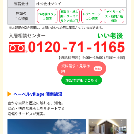
運営会社
株式会社ツクイ
看取り・終末
デイサービ
施設の
24時間スタッ
レクリエーシ
期・ターミナ
ス・訪問介護
主な特徴
フ配置
ョン充実
ルケア対応可
併設
※お部屋の空き情報は、お問い合わせの際に確認させていただきます。
資料請求・見学予
無料
約
施設の詳細はこちら
ヘーベルVillage 湘南鵠沼
豊かな自然と歴史に触れる、湘南。
安心・快適な暮らしをサポートする
設備やサービスが充実。