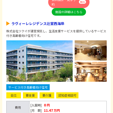
無料
約
施設の詳細はこちら
ラヴィーレレジデンス辻堂西海岸
株式会社ツクイが運営受託し、生活支援サービスを提供しているサービス
付き高齢者向け住宅です。
サービス付き高齢者向け住宅
自立
要支援
要介護
認知症相談可
0
[入居時]
円
費用
11.47
[月 額]
万円