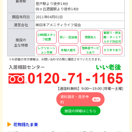
最寄駅
登戸駅より徒歩14分
向ヶ丘遊園駅より徒歩14分
開設年月日
2011年04月01日
運営会社
㈱日本アメニティライフ協会
看取り・終末
24時間スタッ
安い・低価格
夜間有人
期・ターミナ
フ配置
施設の
ルケア対応可
主な特徴
レクリエーシ
理美容サービ
体験入居可
カラオケあり
ョン充実
スあり
※お部屋の空き情報は、お問い合わせの際に確認させていただきます。
資料請求・見学予
無料
約
施設の詳細はこちら
花物語たま東