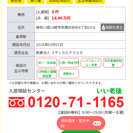
要支援
要介護
認知症相談可
生活保護相談可
0
[入居時]
円
費用
14.40
[月 額]
万円
住所
神奈川県川崎市多摩区枡形6丁目19-8
地図を見る
最寄駅
開設年月日
2018年03月01日
運営会社
医療法人 メディカルクラスタ
レクリエーシ
日中看護師配
安い・低価格
入居一時金0円
施設の
ョン充実
置
主な特徴
24時間介護職
夜間有人
員配置
※お部屋の空き情報は、お問い合わせの際に確認させていただきます。
資料請求・見学予
無料
約