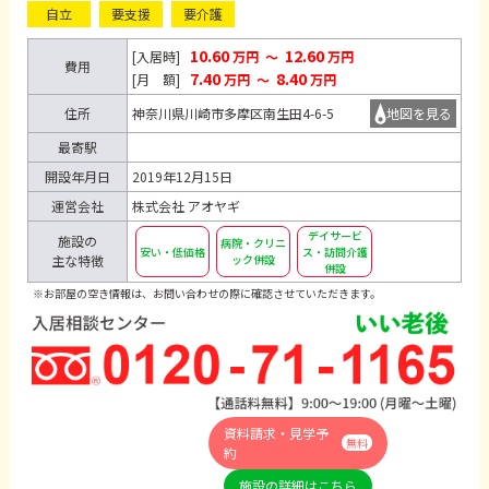
自立
要支援
要介護
10.60
12.60
[入居時]
万円
～
万円
費用
7.40
8.40
[月 額]
万円
～
万円
住所
神奈川県川崎市多摩区南生田4-6-5
地図を見る
最寄駅
開設年月日
2019年12月15日
運営会社
株式会社 アオヤギ
デイサービ
施設の
病院・クリニ
安い・低価格
ス・訪問介護
主な特徴
ック併設
併設
※お部屋の空き情報は、お問い合わせの際に確認させていただきます。
資料請求・見学予
無料
約
施設の詳細はこちら