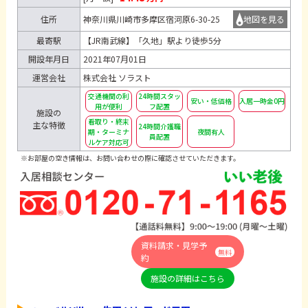
住所
神奈川県川崎市多摩区宿河原6-30-25
地図を見る
最寄駅
【JR南武線】「久地」駅より徒歩5分
開設年月日
2021年07月01日
運営会社
株式会社 ソラスト
交通機関の利
24時間スタッ
安い・低価格
入居一時金0円
用が便利
フ配置
施設の
看取り・終末
主な特徴
24時間介護職
期・ターミナ
夜間有人
員配置
ルケア対応可
※お部屋の空き情報は、お問い合わせの際に確認させていただきます。
資料請求・見学予
無料
約
施設の詳細はこちら