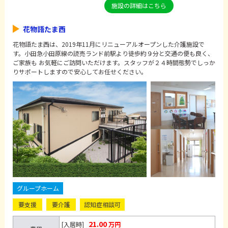
施設の詳細はこちら
花物語たま西
花物語たま西は、2019年11月にリニューアルオープンした介護施設で
す。小田急小田原線の読売ランド前駅より徒歩約９分と交通の便も良く、
ご家族も お気軽にご訪問いただけます。スタッフが２４時間態勢でしっか
りサポートしますので安心してお任せください。
グループホーム
要支援
要介護
認知症相談可
21.00
[入居時]
万円