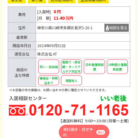
0
[入居時]
円
費用
11.40
[月 額]
万円
住所
神奈川県川崎市多摩区長沢3-20-1
地図を見る
最寄駅
開設年月日
2024年09月01日
運営会社
株式会社 AT
看取り・終末
日中看護師配
24時間介護職
安い・低価格
期・ターミナ
置
員配置
施設の
ルケア対応可
主な特徴
機械浴・特殊
夜間有人
浴あり
※お部屋の空き情報は、お問い合わせの際に確認させていただきます。
資料請求・見学予
無料
約