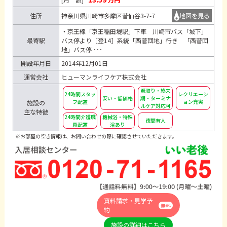
住所
神奈川県川崎市多摩区菅仙谷3-7-7
地図を見る
・京王線「京王稲田堤駅」下車 川崎市バス「城下」
最寄駅
バス停より［登14］系統「西菅団地」行き 「西菅団
地」バス停 ･･･
開設年月日
2014年12月01日
運営会社
ヒューマンライフケア株式会社
看取り・終末
24時間スタッ
レクリエーシ
安い・低価格
期・ターミナ
フ配置
ョン充実
施設の
ルケア対応可
主な特徴
24時間介護職
機械浴・特殊
夜間有人
員配置
浴あり
※お部屋の空き情報は、お問い合わせの際に確認させていただきます。
資料請求・見学予
無料
約
施設の詳細はこちら