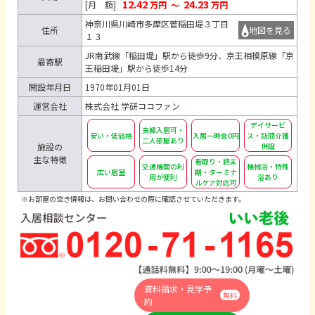
12.42
24.23
[月 額]
万円
～
万円
神奈川県川崎市多摩区菅稲田堤３丁目
住所
地図を見る
１３
JR南武線「稲田堤」駅から徒歩9分、京王相模原線「京
最寄駅
王稲田堤」駅から徒歩14分
開設年月日
1970年01月01日
運営会社
株式会社 学研ココファン
デイサービ
夫婦入居可・
安い・低価格
入居一時金0円
ス・訪問介護
二人部屋あり
施設の
併設
主な特徴
看取り・終末
交通機関の利
機械浴・特殊
広い居室
期・ターミナ
用が便利
浴あり
ルケア対応可
※お部屋の空き情報は、お問い合わせの際に確認させていただきます。
資料請求・見学予
無料
約