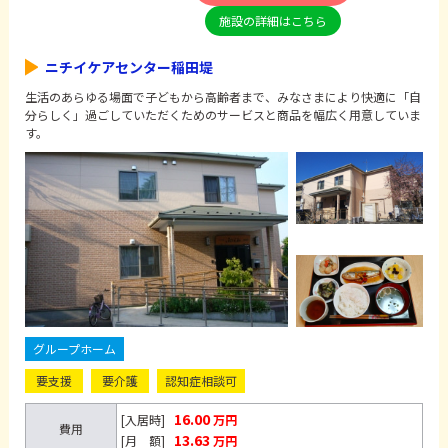
施設の詳細はこちら
ニチイケアセンター稲田堤
生活のあらゆる場面で子どもから高齢者まで、みなさまにより快適に「自
分らしく」過ごしていただくためのサービスと商品を幅広く用意していま
す。
グループホーム
要支援
要介護
認知症相談可
16.00
[入居時]
万円
費用
13.63
[月 額]
万円