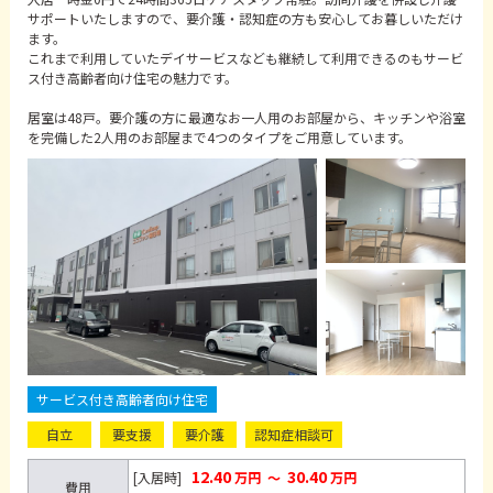
サポートいたしますので、要介護・認知症の方も安心してお暮しいただけ
ます。
これまで利用していたデイサービスなども継続して利用できるのもサービ
ス付き高齢者向け住宅の魅力です。
居室は48戸。要介護の方に最適なお一人用のお部屋から、キッチンや浴室
を完備した2人用のお部屋まで4つのタイプをご用意しています。
サービス付き高齢者向け住宅
自立
要支援
要介護
認知症相談可
12.40
30.40
[入居時]
万円
～
万円
費用