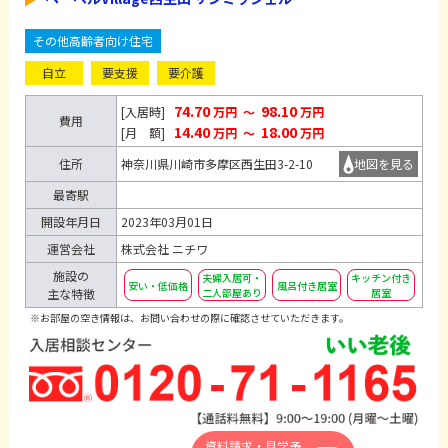
その他高齢者向け住宅
自立
要支援
要介護
74.70
98.10
[入居時]
万円
～
万円
費用
14.40
18.00
[月 額]
万円
～
万円
住所
神奈川県川崎市多摩区西生田3-2-10
地図を見る
最寄駅
開設年月日
2023年03月01日
運営会社
株式会社 ニチワ
施設の
夫婦入居可・
キッチン付き
安い・低価格
風呂付き居室
主な特徴
二人部屋あり
居室
※お部屋の空き情報は、お問い合わせの際に確認させていただきます。
資料請求・見学予