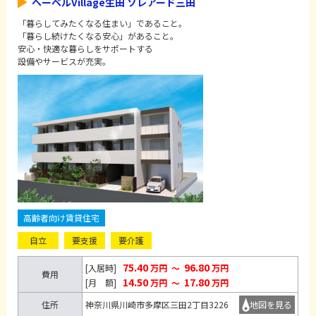
ヘーベルVillage生田 ソレアード三田
「暮らしてみたくなる住まい」であること。
「暮らし続けたくなる安心」があること。
安心・快適な暮らしをサポートする
設備やサービスが充実。
高齢者向け賃貸住宅
自立
要支援
要介護
75.40
96.80
[入居時]
万円
～
万円
費用
14.50
17.80
[月 額]
万円
～
万円
住所
神奈川県川崎市多摩区三田2丁目3226
地図を見る