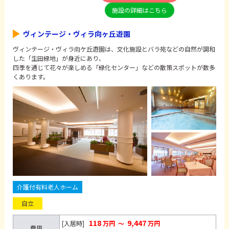
施設の詳細はこちら
ヴィンテージ・ヴィラ向ヶ丘遊園
ヴィンテージ・ヴィラ向ケ丘遊園は、文化施設とバラ苑などの自然が調和
した「生田緑地」が身近にあり、
四季を通じて花々が楽しめる「緑化センター」などの散策スポットが数多
くあります。
介護付有料老人ホーム
自立
118
9,447
[入居時]
万円
～
万円
費用