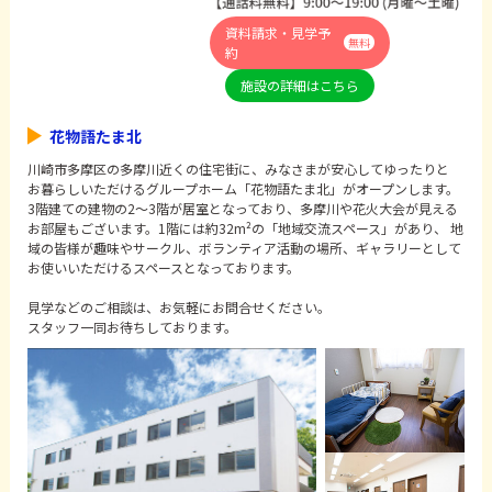
資料請求・見学予
無料
約
施設の詳細はこちら
花物語たま北
川崎市多摩区の多摩川近くの住宅街に、みなさまが安心してゆったりと
お暮らしいただけるグループホーム「花物語たま北」がオープンします。
3階建ての建物の2～3階が居室となっており、多摩川や花火大会が見える
お部屋もございます。1階には約32m²の「地域交流スペース」があり、 地
域の皆様が趣味やサークル、ボランティア活動の場所、ギャラリーとして
お使いいただけるスペースとなっております。
見学などのご相談は、お気軽にお問合せください。
スタッフ一同お待ちしております。