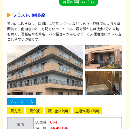
施設の詳細はこちら
ソラスト川崎多摩
室内には吹き抜け、居間には和室スペースなどもあり一戸建てのような雰
囲気で、南向きのとても明るいホームです。最寄駅からは徒歩5分と立地
も良く、理髪店や喫茶店、パン屋さんがあるなど、ご入居者様にとって過
ごしやすい環境です。
グループホーム
要支援
要介護
認知症相談可
生活保護相談可
0
[入居時]
円
費用
14.48
[月 額]
万円