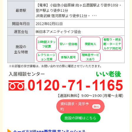
【電車】小田急小田原線 向ヶ丘遊園駅より徒歩10分・
最寄駅
登戸駅より徒歩11分
JR南武線 宿河原駅より徒歩11分・ ･･･
開設年月日
2012年02月01日
運営会社
㈱日本アメニティライフ協会
看取り・終末
24時間スタッ
安い・低価格
夜間有人
期・ターミナ
フ配置
施設の
ルケア対応可
主な特徴
レクリエーシ
理美容サービ
体験入居可
ョン充実
スあり
※お部屋の空き情報は、お問い合わせの際に確認させていただきます。
資料請求・見学予
無料
約
施設の詳細はこちら
ヘーベルVillage西生田 サンミッシェル