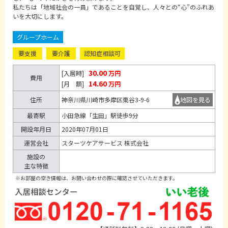
私たちは「地域社会の一員」であることを自覚し、人々との“心”のふれあ
いを大切にします。
グループホーム
要支援
要介護
認知症相談可
30.00
[入居時]
万円
費用
14.60
[月 額]
万円
住所
神奈川県川崎市多摩区栗谷3-9-6
地図を見る
最寄駅
小田急線「生田」駅徒歩9分
開設年月日
2020年07月01日
運営会社
スターツケアサービス 株式会社
施設の
主な特徴
※お部屋の空き情報は、お問い合わせの際に確認させていただきます。