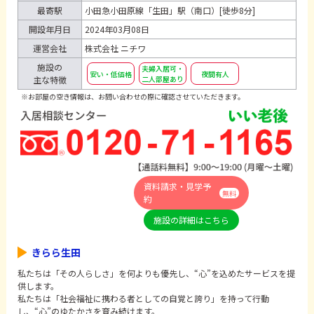
最寄駅
小田急小田原線「生田」駅（南口）[徒歩8分]
開設年月日
2024年03月08日
運営会社
株式会社 ニチワ
施設の
夫婦入居可・
安い・低価格
夜間有人
主な特徴
二人部屋あり
※お部屋の空き情報は、お問い合わせの際に確認させていただきます。
資料請求・見学予
無料
約
施設の詳細はこちら
きらら生田
私たちは「その人らしさ」を何よりも優先し、“心”を込めたサービスを提
供します。
私たちは「社会福祉に携わる者としての自覚と誇り」を持って行動
し、“心”のゆたかさを育み続けます。