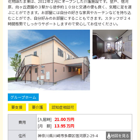
花物語たま東は、2012年２月にオープンした介護施設です。登戸、宿河
原、向ヶ丘遊園の３駅から徒歩約１０分と交通の便も良く、気軽に足を運
ぶことができます。お部屋には自分の好きな家具やカーテンなどを持ち込
むことができ、自分好みのお部屋にすることもできます。スタッフが２４
時間態勢でしっかりサポートしますので安心してお任せください。
グループホーム
要支援
要介護
認知症相談可
21.00
[入居時]
万円
費用
13.95
[月 額]
万円
住所
神奈川県川崎市多摩区宿河原2-29-4
地図を見る