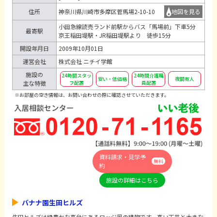
住所
神奈川県川崎市多摩区菅馬場2-10-10
地図を見る
小田急線読売ランド前駅からバス「馬場前」下車5分
最寄駅
京王稲田堤駅・JR稲田堤駅より 徒歩15分
開設年月日
2009年10月01日
運営会社
株式会社 ニチイ学館
施設の
24時間スタッ
24時間介護職
安い・低価格
夜間有人
主な特徴
フ配置
員配置
※お部屋の空き情報は、お問い合わせの際に確認させていただきます。
資料請求・見学予
無料
約
施設の詳細はこちら
バナナ園生田ヒルズ
生田ヒルズは緑豊かな高台にあるロッジ風の建物です。高い天井と大きな