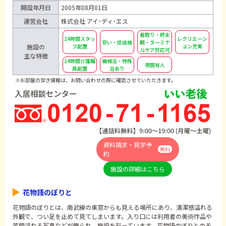
開設年月日
2005年08月01日
運営会社
株式会社 アイ･ディ･エス
看取り・終末
24時間スタッ
レクリエーシ
安い・低価格
期・ターミナ
フ配置
ョン充実
施設の
ルケア対応可
主な特徴
24時間介護職
機械浴・特殊
夜間有人
員配置
浴あり
※お部屋の空き情報は、お問い合わせの際に確認させていただきます。
資料請求・見学予
無料
約
施設の詳細はこちら
花物語のぼりと
花物語のぼりとは、南武線の車窓からも見える場所にあり、清潔感溢れる
外観で、つい足を止めて見てしまいます。入り口には利用者の美術作品や
笑顔溢れる写真などが飾られ、施設を彩っています。花物語のぼりとのモ