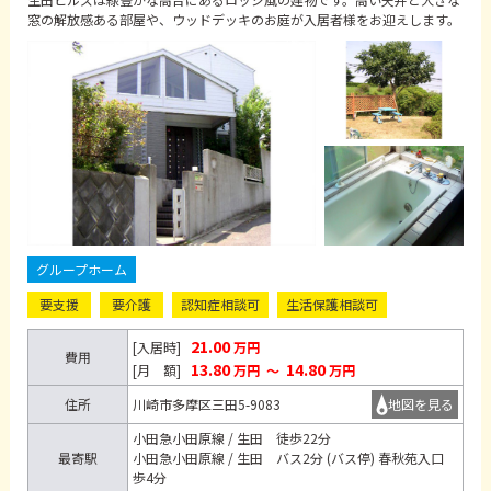
窓の解放感ある部屋や、ウッドデッキのお庭が入居者様をお迎えします。
グループホーム
要支援
要介護
認知症相談可
生活保護相談可
21.00
[入居時]
万円
費用
13.80
14.80
[月 額]
万円
～
万円
住所
川崎市多摩区三田5-9083
地図を見る
小田急小田原線 / 生田 徒歩22分
最寄駅
小田急小田原線 / 生田 バス2分 (バス停) 春秋苑入口
歩4分