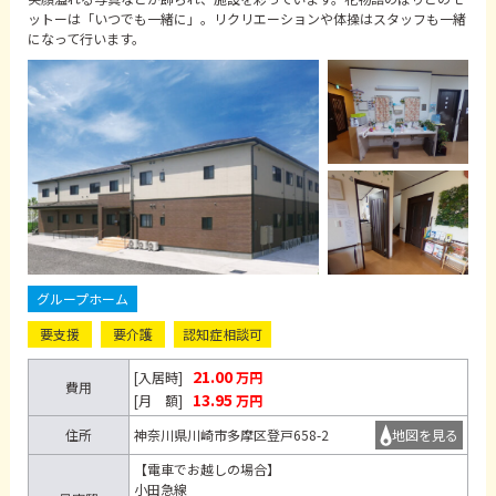
ットーは「いつでも一緒に」。リクリエーションや体操はスタッフも一緒
になって行います。
グループホーム
要支援
要介護
認知症相談可
21.00
[入居時]
万円
費用
13.95
[月 額]
万円
住所
神奈川県川崎市多摩区登戸658-2
地図を見る
【電車でお越しの場合】
小田急線