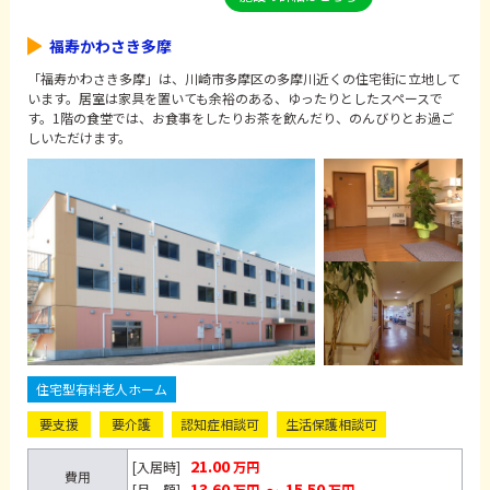
福寿かわさき多摩
「福寿かわさき多摩」は、川崎市多摩区の多摩川近くの住宅街に立地して
います。居室は家具を置いても余裕のある、ゆったりとしたスペースで
す。1階の食堂では、お食事をしたりお茶を飲んだり、のんびりとお過ご
しいただけます。
住宅型有料老人ホーム
要支援
要介護
認知症相談可
生活保護相談可
21.00
[入居時]
万円
費用
13.60
15.50
[月 額]
万円
～
万円