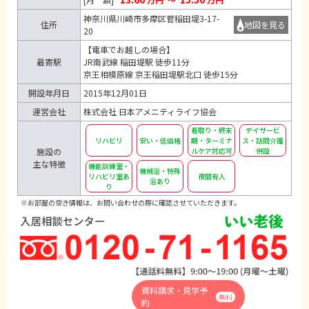
神奈川県川崎市多摩区菅稲田堤3-17-
住所
地図を見る
20
【電車でお越しの場合】
最寄駅
JR南武線 稲田堤駅 徒歩11分
京王相模原線 京王稲田堤駅北口 徒歩15分
開設年月日
2015年12月01日
運営会社
株式会社 日本アメニティライフ協会
看取り・終末
デイサービ
リハビリ
安い・低価格
期・ターミナ
ス・訪問介護
施設の
ルケア対応可
併設
主な特徴
機能訓練室・
機械浴・特殊
リハビリ室あ
夜間有人
浴あり
り
※お部屋の空き情報は、お問い合わせの際に確認させていただきます。
資料請求・見学予
無料
約