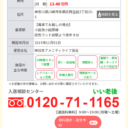
費用
13.40
[月 額]
万円
神奈川県川崎市多摩区西生田3丁目25-
住所
地図を見る
5
【電車でお越しの場合】
最寄駅
小田急小田原線
読売ランド前駅より徒歩９分
開設年月日
2019年11月01日
運営会社
㈱日本アメニティライフ協会
看取り・終末
24時間スタッ
安い・低価格
夜間有人
期・ターミナ
フ配置
施設の
ルケア対応可
主な特徴
レクリエーシ
理美容サービ
体験入居可
ョン充実
スあり
※お部屋の空き情報は、お問い合わせの際に確認させていただきます。
資料請求・見学予
無料
約