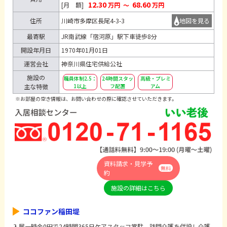
12.30
68.60
[月 額]
万円
～
万円
住所
川崎市多摩区長尾4-3-3
地図を見る
最寄駅
JR南武線「宿河原」駅下車徒歩8分
開設年月日
1970年01月01日
運営会社
神奈川県住宅供給公社
施設の
職員体制2.5：
24時間スタッ
高級・プレミ
主な特徴
1以上
フ配置
アム
※お部屋の空き情報は、お問い合わせの際に確認させていただきます。
資料請求・見学予
無料
約
施設の詳細はこちら
ココファン稲田堤
入居一時金0円で24時間365日ケアスタッフ常駐。訪問介護を併設し介護