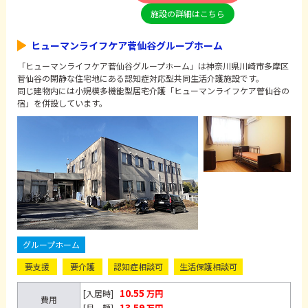
施設の詳細はこちら
ヒューマンライフケア菅仙谷グループホーム
「ヒューマンライフケア菅仙谷グループホーム」は神奈川県川崎市多摩区
菅仙谷の閑静な住宅地にある認知症対応型共同生活介護施設です。
同じ建物内には小規模多機能型居宅介護「ヒューマンライフケア菅仙谷の
宿」を併設しています。
グループホーム
要支援
要介護
認知症相談可
生活保護相談可
10.55
[入居時]
万円
費用
13.59
[月 額]
万円