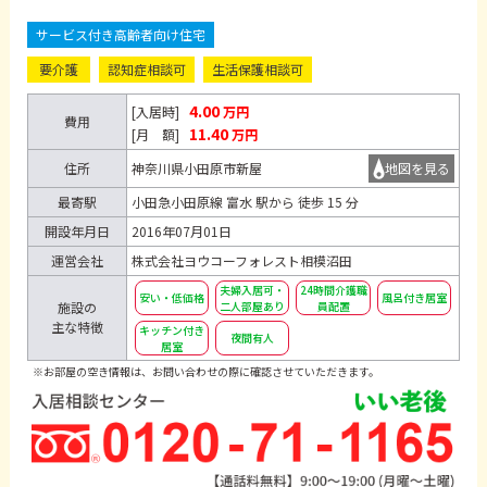
サービス付き高齢者向け住宅
要介護
認知症相談可
生活保護相談可
4.00
[入居時]
万円
費用
11.40
[月 額]
万円
住所
神奈川県小田原市新屋
地図を見る
最寄駅
小田急小田原線 富水 駅から 徒歩 15 分
開設年月日
2016年07月01日
運営会社
株式会社ヨウコーフォレスト相模沼田
夫婦入居可・
24時間介護職
安い・低価格
風呂付き居室
施設の
二人部屋あり
員配置
主な特徴
キッチン付き
夜間有人
居室
※お部屋の空き情報は、お問い合わせの際に確認させていただきます。