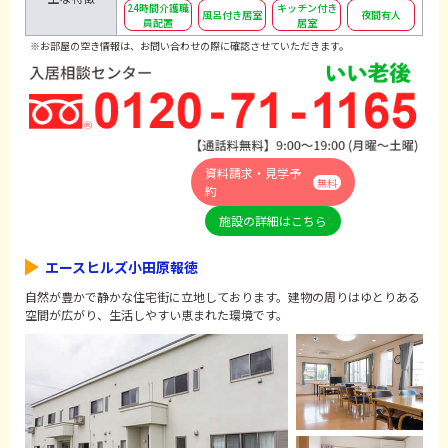
24時間介護職
キッチン付き
風呂付き居室
夜間有人
員配置
居室
※お部屋の空き情報は、お問い合わせの際に確認させていただきます。
資料請求・見学予
無料
約
施設の詳細はこちら
エースヒルズ小田原報徳
自然が豊かで静かな住宅街に立地しております。建物の周りはゆとりある
空間が広がり、生活しやすい恵まれた環境です。