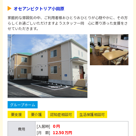
オセアンビクトリア小田原
家庭的な雰囲気の中、ご利用者様おひとりおひとりが心穏やかに、その方
らしくお過ごしいただけますようスタッフ一同 心に寄り添った支援をさ
せていただきます。
グループホーム
要支援
要介護
認知症相談可
生活保護相談可
0
[入居時]
円
費用
12.50
[月 額]
万円