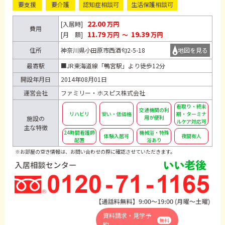
要支援
要介護
認知症相談可
生活保護相談可
22.00
[入居時]
万円
費用
11.79
19.39
[月 額]
万円
～
万円
住所
神奈川県小田原市西酒匂2-5-18
地図を見る
最寄駅
■JR東海道線「鴨宮駅」より徒歩12分
開設年月日
2014年08月01日
運営会社
ファミリー・ホスピス株式会社
看取り・終末
交通機関の利
リハビリ
安い・低価格
期・ターミナ
用が便利
施設の
ルケア対応可
主な特徴
24時間看護師
機械浴・特殊
体験入居可
夜間有人
配置
浴あり
※お部屋の空き情報は、お問い合わせの際に確認させていただきます。
資料請求・見学予
無料
約