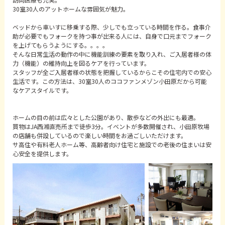
30室30人のアットホームな雰囲気が魅力。
ベッドから車いすに移乗する際、少しでも立っている時間を作る。食事介
助が必要でもフォークを持つ事が出来る人には、自身で口元までフォーク
を上げてもらうようにする。。。。
そんな日常生活の動作の中に機能訓練の要素を取り入れ、ご入居者様の体
力（機能）の維持向上を図るケアを行っています。
スタッフが全ご入居者様の状態を把握しているからこその住宅内での安心
生活です。この方法は、30室30人のココファンメゾン小田原だから可能
なケアスタイルです。
ホームの目の前は広々とした公園があり、散歩などの外出にも最適。
買物はJA西湘直売所まで徒歩3分。イベントが多数開催され、小田原牧場
の店舗も併設しているので楽しい時間をお過ごしいただけます。
サ高住や有料老人ホーム等、高齢者向け住宅と施設での老後の住まいは安
心安全を提供します。