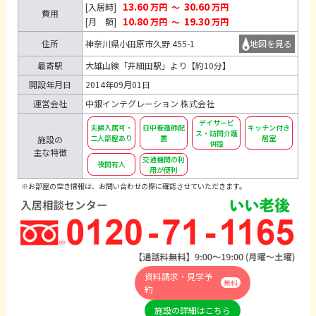
13.60
30.60
[入居時]
万円
～
万円
費用
10.80
19.30
[月 額]
万円
～
万円
住所
神奈川県小田原市久野 455-1
地図を見る
最寄駅
大雄山線「井細田駅」より【約10分】
開設年月日
2014年09月01日
運営会社
中銀インテグレーション 株式会社
デイサービ
夫婦入居可・
日中看護師配
キッチン付き
ス・訪問介護
二人部屋あり
置
居室
施設の
併設
主な特徴
交通機関の利
夜間有人
用が便利
※お部屋の空き情報は、お問い合わせの際に確認させていただきます。
資料請求・見学予
無料
約
施設の詳細はこちら