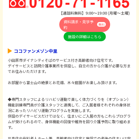
資料請求・見学予
無料
約
施設の詳細はこちら
ココファンメゾン中里
小田原市ダイナシティそばのサービス付き高齢者向け住宅です。
デイサービスと訪問介護事業所を併設し、自立の方から介護が必要な方ま
でお住みいただけます。
お部屋から富士山の絶景とお花畑、木々庭園がお楽しみ頂けます。
◆専門スタッフによるリハビリ運動で楽しく体力づくりを（オプション）
機能訓練専門員が介護スタッフと連携して、ご入居者様それぞれの身体状
況にあったリハビリ運動プログラムを実施します。
併設のデイサービスだけではなく、住まいにご入居の方もこれらプログラ
ムが受けられるので、身体機能の回復や維持を図り介護予防に取り組めま
す。
サ高住や有料老人ホーム等、高齢者向け住宅と施設での老後の住まいは安