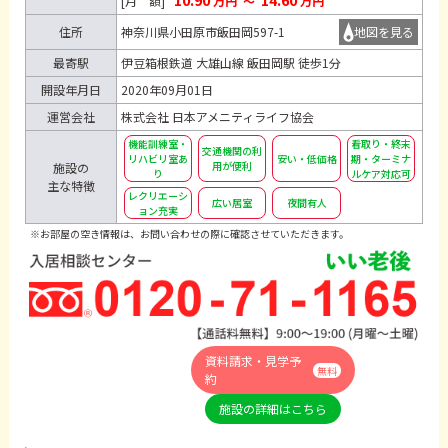
[月 額]
万円
～
万円
住所
神奈川県小田原市飯田岡597-1
地図を見る
最寄駅
伊豆箱根鉄道 大雄山線 飯田岡駅 徒歩1分
開設年月日
2020年09月01日
運営会社
株式会社 日本アメニティライフ協会
機能訓練室・
看取り・終末
交通機関の利
リハビリ室あ
安い・低価格
期・ターミナ
用が便利
施設の
り
ルケア対応可
主な特徴
レクリエーシ
広い居室
夜間有人
ョン充実
※お部屋の空き情報は、お問い合わせの際に確認させていただきます。
資料請求・見学予
無料
約
施設の詳細はこちら