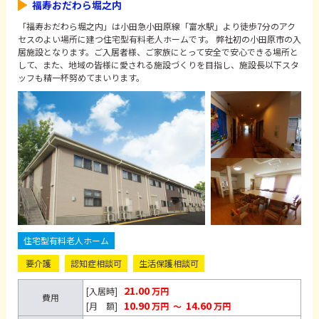
福寿おだわら堀之内
「福寿おだわら堀之内」は小田急小田原線「富水駅」より徒歩7分のアク
セスのよい場所に建つ住宅型有料老人ホームです。 弊社初の小田原市の入
居施設となります。ご入居者様、ご家族にとって安全で安心できる場所と
して、また、地域の皆様に愛される施設づくりを目指し、施設長以下スタ
ッフも精一杯努めてまいります。
住宅型有料老人ホーム
要介護
認知症相談可
生活保護相談可
21.00
[入居時]
万円
費用
10.90
14.60
[月 額]
万円
～
万円