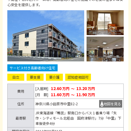
心安全を提供します。
サービス付き高齢者向け住宅
自立
要支援
要介護
認知症相談可
12.60
13.20
[入居時]
万円
～
万円
費用
11.60
11.90
[月 額]
万円
～
万円
住所
神奈川県小田原市中里82-2
地図を見る
JR東海道線「鴨宮」駅南口からバス１番乗り場「矢
最寄駅
作・シティモール北経由 国府津駅行」7分「中里」下
車後徒歩4分