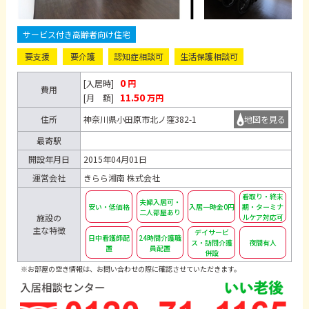
サービス付き高齢者向け住宅
要支援
要介護
認知症相談可
生活保護相談可
0
[入居時]
円
費用
11.50
[月 額]
万円
住所
神奈川県小田原市北ノ窪382-1
地図を見る
最寄駅
開設年月日
2015年04月01日
運営会社
きらら湘南 株式会社
看取り・終末
夫婦入居可・
安い・低価格
入居一時金0円
期・ターミナ
二人部屋あり
施設の
ルケア対応可
主な特徴
デイサービ
日中看護師配
24時間介護職
ス・訪問介護
夜間有人
置
員配置
併設
※お部屋の空き情報は、お問い合わせの際に確認させていただきます。