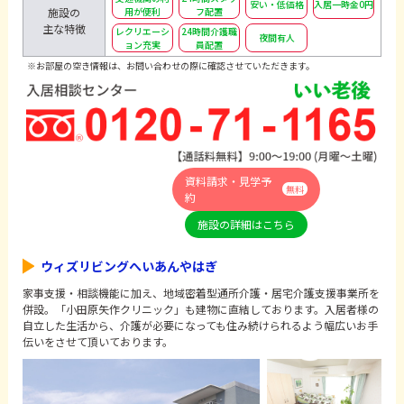
安い・低価格
入居一時金0円
施設の
用が便利
フ配置
主な特徴
レクリエーシ
24時間介護職
夜間有人
ョン充実
員配置
※お部屋の空き情報は、お問い合わせの際に確認させていただきます。
資料請求・見学予
無料
約
施設の詳細はこちら
ウィズリビングへいあんやはぎ
家事支援・相談機能に加え、地域密着型通所介護・居宅介護支援事業所を
併設。「小田原矢作クリニック」も建物に直結しております。入居者様の
自立した生活から、介護が必要になっても住み続けられるよう幅広いお手
伝いをさせて頂いております。