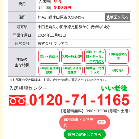
0
[入居時]
円
費用
9.00
[月 額]
万円
住所
神奈川県小田原市久野849-7
地図を見る
最寄駅
小田急電鉄小田原線足柄駅から 徒歩約14分
開設年月日
2024年11月01日
運営会社
株式会社 フレアス
看取り・終末
日中看護師配
安い・低価格
入居一時金0円
期・ターミナ
置
施設の
ルケア対応可
主な特徴
24時間看護師
24時間介護職
機械浴・特殊
夜間有人
配置
員配置
浴あり
※お部屋の空き情報は、お問い合わせの際に確認させていただきます。
資料請求・見学予
無料
約
施設の詳細はこちら