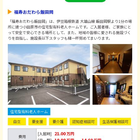
福寿おだわら飯田岡
「福寿おだわら飯田岡」は、伊豆箱根鉄道 大雄山線 飯田岡駅より1分の場
所に建つ小田原市の住宅型有料老人ホームです。ご入居者様、ご家族にと
って安全で安心できる場所として、また、地域の皆様に愛される施設づく
りを目指し、施設長以下スタッフも精一杯努めてまいります。
住宅型有料老人ホーム
自立
要支援
要介護
認知症相談可
生活保護相談可
21.00
[入居時]
万円
費用
10.90
14.60