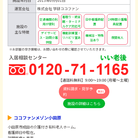
開設年月日
2013年09月01日
運営会社
株式会社 学研ココファン
看取り・終末
交通機関の利
日中看護師配
24時間介護職
期・ターミナ
用が便利
置
員配置
施設の
ルケア対応可
主な特徴
デイサービ
機能訓練室・
機械浴・特殊
ス・訪問介護
リハビリ室あ
夜間有人
浴あり
併設
り
※お部屋の空き情報は、お問い合わせの際に確認させていただきます。
資料請求・見学予
無料
約
施設の詳細はこちら
ココファンメゾン小田原
小田原市成田の介護付き有料老人ホーム。
看護師日中駐在。
訪問医療も充実。