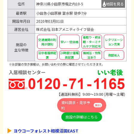
住所
神奈川県小田原市堀之内10-5
地図を見る
最寄駅
小田急小田原線 富水駅 徒歩7分
開設年月日
2020年03月01日
運営会社
株式会社 日本アメニティライフ協会
看取り・終末
交通機関の利
レクリエーシ
安い・低価格
期・ターミナ
用が便利
ョン充実
施設の
ルケア対応可
主な特徴
日中看護師配
24時間介護職
機械浴・特殊
夜間有人
置
員配置
浴あり
※お部屋の空き情報は、お問い合わせの際に確認させていただきます。
資料請求・見学予
無料
約
施設の詳細はこちら
ヨウコーフォレスト相模沼田EAST