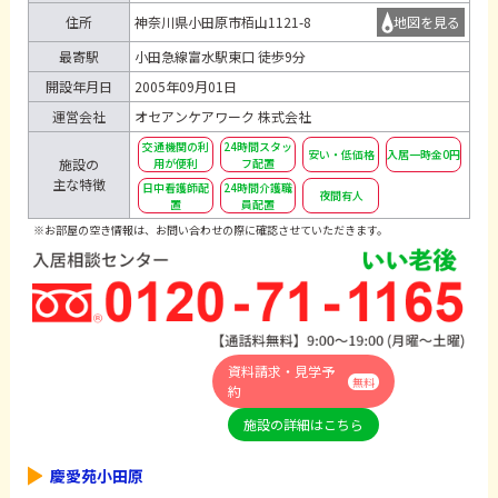
住所
神奈川県小田原市栢山1121-8
地図を見る
最寄駅
小田急線富水駅東口 徒歩9分
開設年月日
2005年09月01日
運営会社
オセアンケアワーク 株式会社
交通機関の利
24時間スタッ
安い・低価格
入居一時金0円
施設の
用が便利
フ配置
主な特徴
日中看護師配
24時間介護職
夜間有人
置
員配置
※お部屋の空き情報は、お問い合わせの際に確認させていただきます。
資料請求・見学予
無料
約
施設の詳細はこちら
慶愛苑小田原