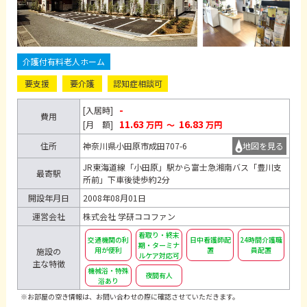
介護付有料老人ホーム
要支援
要介護
認知症相談可
-
[入居時]
費用
11.63
16.83
[月 額]
万円
～
万円
住所
神奈川県小田原市成田707-6
地図を見る
JR東海道線「小田原」駅から富士急湘南バス「豊川支
最寄駅
所前」下車後徒歩約2分
開設年月日
2008年08月01日
運営会社
株式会社 学研ココファン
看取り・終末
交通機関の利
日中看護師配
24時間介護職
期・ターミナ
用が便利
置
員配置
施設の
ルケア対応可
主な特徴
機械浴・特殊
夜間有人
浴あり
※お部屋の空き情報は、お問い合わせの際に確認させていただきます。