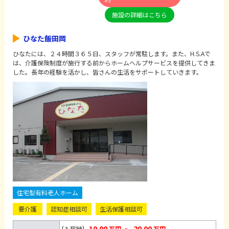
施設の詳細はこちら
ひなた飯田岡
ひなたには、２４時間３６５日、スタッフが常駐します。また、H.S.Aで
は、介護保険制度が施行する前からホームヘルプサービスを提供してきま
した。長年の経験を活かし、皆さんの生活をサポートしていきます。
住宅型有料老人ホーム
要介護
認知症相談可
生活保護相談可
10.00
20.00
[入居時]
万円
～
万円