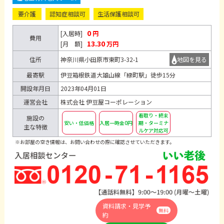
要介護
認知症相談可
生活保護相談可
0
[入居時]
円
費用
13.30
[月 額]
万円
住所
神奈川県小田原市東町3-32-1
地図を見る
最寄駅
伊豆箱根鉄道大雄山線「緑町駅」徒歩15分
開設年月日
2023年04月01日
運営会社
株式会社 伊豆屋コーポレーション
看取り・終末
施設の
安い・低価格
入居一時金0円
期・ターミナ
主な特徴
ルケア対応可
※お部屋の空き情報は、お問い合わせの際に確認させていただきます。
資料請求・見学予
無料
約