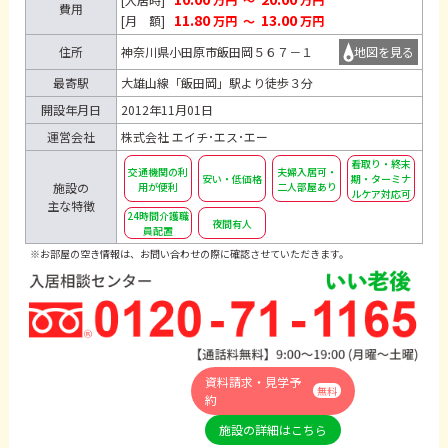
費用
11.80
13.00
[月 額]
万円
～
万円
住所
神奈川県小田原市飯田岡５６７－１
地図を見る
最寄駅
大雄山線「飯田岡」駅より徒歩３分
開設年月日
2012年11月01日
運営会社
株式会社 エイチ･エス･エー
看取り・終末
交通機関の利
夫婦入居可・
安い・低価格
期・ターミナ
用が便利
二人部屋あり
施設の
ルケア対応可
主な特徴
24時間介護職
夜間有人
員配置
※お部屋の空き情報は、お問い合わせの際に確認させていただきます。
資料請求・見学予
無料
約
施設の詳細はこちら