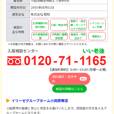
最寄駅
小田急線足柄駅より徒歩6分
開設年月日
2005年08月01日
運営会社
株式会社 昭和
看取り・終末
交通機関の利
レクリエーシ
入居一時金0円
期・ターミナ
用が便利
ョン充実
施設の
ルケア対応可
主な特徴
日中看護師配
24時間介護職
機械浴・特殊
夜間有人
置
員配置
浴あり
※お部屋の空き情報は、お問い合わせの際に確認させていただきます。
資料請求・見学予
無料
約
施設の詳細はこちら
イリーゼグループホーム小田原鴨宮
小田原市の皆様に安心と安全をお届けいたします。認知症の方を支えるグ
ループホームとなります。