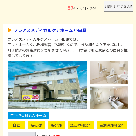
57
件中／1～20件
フレアスメディカルケアホーム 小田原
フレアスメディカルケアホーム小田原では、
アットホームな小規模運営（24床）なので、きめ細かなケアを提供し、
引き続きの感染対策を実施させて頂き、コロナ禍でもご家族との面会を継
続しております。
住宅型有料老人ホーム
自立
要支援
要介護
認知症相談可
生活保護相談可