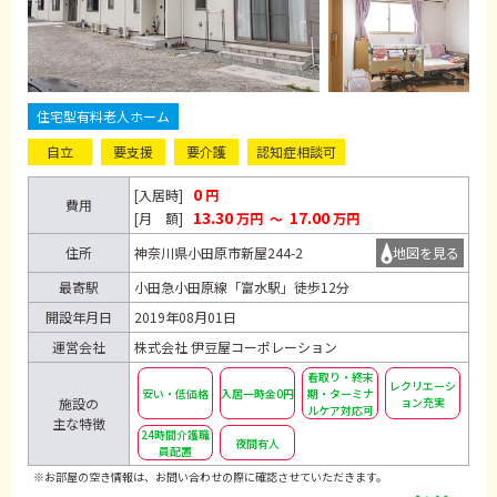
住宅型有料老人ホーム
自立
要支援
要介護
認知症相談可
0
[入居時]
円
費用
13.30
17.00
[月 額]
万円
～
万円
住所
神奈川県小田原市新屋244-2
地図を見る
最寄駅
小田急小田原線「富水駅」徒歩12分
開設年月日
2019年08月01日
運営会社
株式会社 伊豆屋コーポレーション
看取り・終末
レクリエーシ
安い・低価格
入居一時金0円
期・ターミナ
ョン充実
施設の
ルケア対応可
主な特徴
24時間介護職
夜間有人
員配置
※お部屋の空き情報は、お問い合わせの際に確認させていただきます。