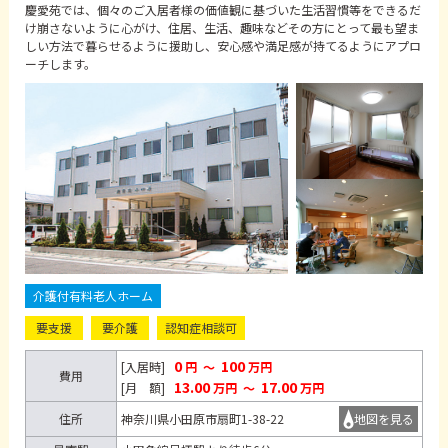
慶愛苑では、個々のご入居者様の価値観に基づいた生活習慣等をできるだ
け崩さないように心がけ、住居、生活、趣味などその方にとって最も望ま
しい方法で暮らせるように援助し、安心感や満足感が持てるようにアプロ
ーチします。
介護付有料老人ホーム
要支援
要介護
認知症相談可
0
100
[入居時]
円
～
万円
費用
13.00
17.00
[月 額]
万円
～
万円
住所
神奈川県小田原市扇町1-38-22
地図を見る