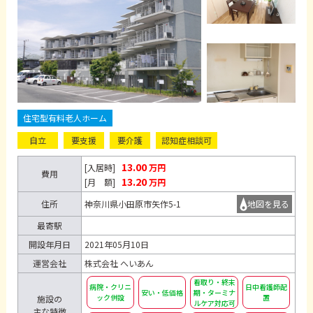
住宅型有料老人ホーム
自立
要支援
要介護
認知症相談可
13.00
[入居時]
万円
費用
13.20
[月 額]
万円
住所
神奈川県小田原市矢作5-1
地図を見る
最寄駅
開設年月日
2021年05月10日
運営会社
株式会社 へいあん
看取り・終末
病院・クリニ
日中看護師配
安い・低価格
期・ターミナ
ック併設
置
施設の
ルケア対応可
主な特徴