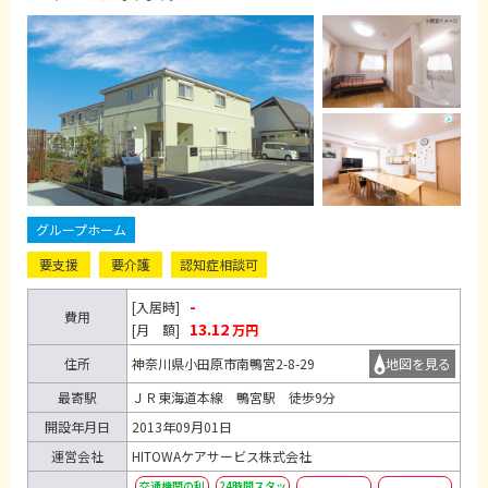
グループホーム
要支援
要介護
認知症相談可
-
[入居時]
費用
13.12
[月 額]
万円
住所
神奈川県小田原市南鴨宮2-8-29
地図を見る
最寄駅
ＪＲ東海道本線 鴨宮駅 徒歩9分
開設年月日
2013年09月01日
運営会社
HITOWAケアサービス株式会社
交通機関の利
24時間スタッ