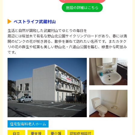
施設の詳細はこちら
ベストライフ武蔵村山
生活と自然が調和した武蔵村山でゆとりの毎日を
周辺には桜並木で有名な野山北公園サイクリングロードがあり、春には満
開のピンクの花が咲き誇る、散歩を兼ねて訪れたい名所です。またカタク
リの花の群生や紅葉も美しい野山北・六道山公園を臨む、緑豊かな町並み
です。
住宅型有料老人ホーム
自立
要支援
要介護
認知症相談可