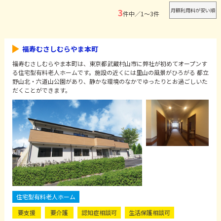
3
件中／1～3件
福寿むさしむらやま本町
福寿むさしむらやま本町は、東京都武蔵村山市に弊社が初めてオープンす
る住宅型有料老人ホームです。施設の近くには里山の風景がひろがる 都立
野山北・六道山公園があり、静かな環境のなかでゆったりとお過ごしいた
だくことができます。
住宅型有料老人ホーム
要支援
要介護
認知症相談可
生活保護相談可