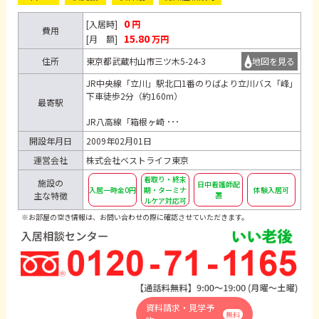
0
[入居時]
円
費用
15.80
[月 額]
万円
住所
東京都武蔵村山市三ツ木5-24-3
地図を見る
JR中央線「立川」駅北口1番のりばより立川バス「峰」
下車徒歩2分（約160m）
最寄駅
JR八高線「箱根ヶ崎 ･･･
開設年月日
2009年02月01日
運営会社
株式会社ベストライフ東京
看取り・終末
施設の
日中看護師配
入居一時金0円
期・ターミナ
体験入居可
主な特徴
置
ルケア対応可
※お部屋の空き情報は、お問い合わせの際に確認させていただきます。
資料請求・見学予
無料