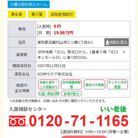
介護付有料老人ホーム
要支援
要介護
認知症相談可
0
[入居時]
円
費用
19.86
[月 額]
万円
住所
東京都武蔵村山市三ツ藤1丁目4-1
地図を見る
JR中央線「立川」駅北口から、1番乗り場「立13 イ
最寄駅
オンモール行」に乗り約25分。
開設年月日
2007年11月01日
運営会社
SOMPOケア株式会社
夫婦入居可・
日中看護師配
キッチン付き
風呂付き居室
施設の
二人部屋あり
置
居室
主な特徴
入居一時金0円
食事が魅力
※お部屋の空き情報は、お問い合わせの際に確認させていただきます。