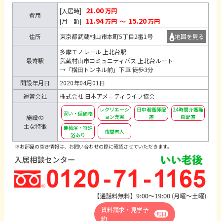
21.00
[入居時]
万円
費用
11.94
15.20
[月 額]
万円
～
万円
住所
東京都武蔵村山市本町5丁目2番1号
地図を見る
多摩モノレール 上北台駅
最寄駅
武蔵村山市コミュニティバス 上北台ルート
→「横田トンネル前」下車 徒歩3分
開設年月日
2020年04月01日
運営会社
株式会社 日本アメニティライフ協会
レクリエーシ
日中看護師配
24時間介護職
安い・低価格
施設の
ョン充実
置
員配置
主な特徴
機械浴・特殊
夜間有人
浴あり
※お部屋の空き情報は、お問い合わせの際に確認させていただきます。
資料請求・見学予
無料
約